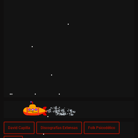
David Capilla
Discografías Extensas
Folk Psicodélico