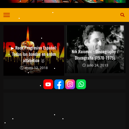
▶ Rock Progresivo Español:
Nik Raicevic - Discography /
Todas las bandas en orden
Discografía (1970-1975).
alfabético 🥇
julio 24, 2013
enero 12, 2018