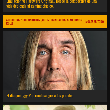
Emulación vs Hardware Original... Desde la perspectiva de una
vida dedicada al gaming clásico.
ANÉCDOTAS Y CURIOSIDADES (ACTOS LEGENDARIOS, SEXO, DROGAS Y ROCK AND
MOSTRAR TODO
ROLL)
El día que Iggy Pop roció sangre a las paredes