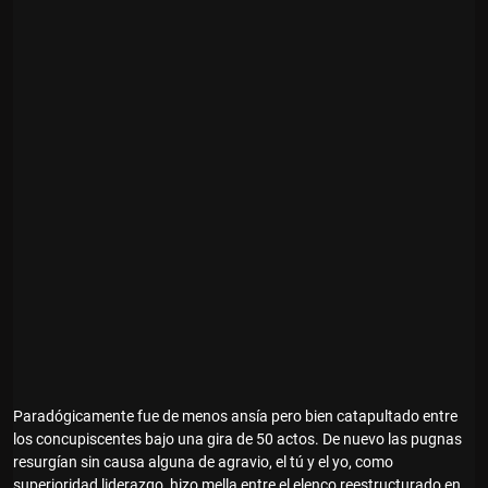
Paradógicamente fue de menos ansía pero bien catapultado entre
los concupiscentes bajo una gira de 50 actos. De nuevo las pugnas
resurgían sin causa alguna de agravio, el tú y el yo, como
superioridad liderazgo, hizo mella entre el elenco reestructurado en