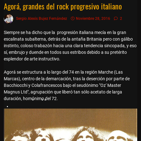
Agorá, grandes del rock progresivo italiano
Sergio Alexis Bujez Fernández
Noviembre 28, 2016
2
Siempre se ha dicho que la progresión italiana mecía en la gran
escalinata subalterna, detrás de la antaña Britania pero con gálibo
instinto, coloso trabazón hacia una clara tendencia sincopada, y eso
sí, embrujo y duende en todos sus estribos debido a su pretérito
esplendor de arte instructivo.
Agorá se estructura a lo largo del 74 en la región Marche (Las
Marcas), centro de la demarcación, tras la deserción por parte de
Bacchiocchi y Colafrancescos bajo el seudónimo "Oz' Master
Magnus Ltd", agrupación que liberó tan sólo acetato de larga
duración, homónimo del 72.