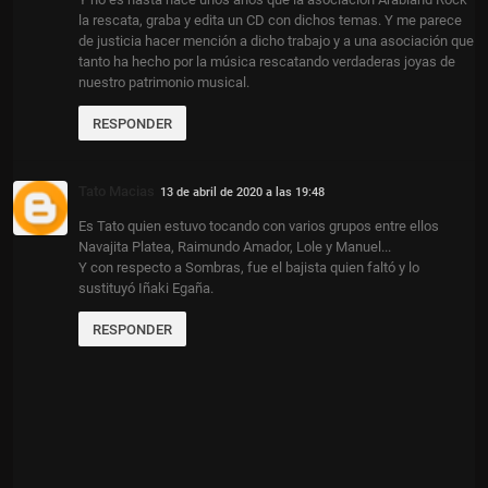
la rescata, graba y edita un CD con dichos temas. Y me parece
de justicia hacer mención a dicho trabajo y a una asociación que
tanto ha hecho por la música rescatando verdaderas joyas de
nuestro patrimonio musical.
RESPONDER
Tato Macias
13 de abril de 2020 a las 19:48
Es Tato quien estuvo tocando con varios grupos entre ellos
Navajita Platea, Raimundo Amador, Lole y Manuel...
Y con respecto a Sombras, fue el bajista quien faltó y lo
sustituyó Iñaki Egaña.
RESPONDER