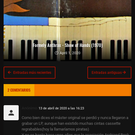
Formely Anthrax - Show of Hands (1970)
April 1, 2020
Entradas más recientes
Entradas antiguas
2 COMENTARIOS
Anónimo
13 de abril de 2020 a las 16:23
Como bien dices el máster original se perdió y nunca llegaron a
grabar un LP, aunque han existido muchas cintas cassette
regrabables(hoy la llamaríamos piratas)
Y no es hasta hace unos años que la asociación Arabiand Rock